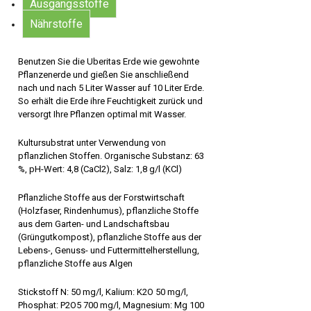
Ausgangsstoffe
Nährstoffe
Benutzen Sie die Uberitas Erde wie gewohnte
Pflanzenerde und gießen Sie anschließend
nach und nach 5 Liter Wasser auf 10 Liter Erde.
So erhält die Erde ihre Feuchtigkeit zurück und
versorgt Ihre Pflanzen optimal mit Wasser.
Kultursubstrat unter Verwendung von
pflanzlichen Stoffen. Organische Substanz: 63
%, pH-Wert: 4,8 (CaCl2), Salz: 1,8 g/l (KCl)
Pflanzliche Stoffe aus der Forstwirtschaft
(Holzfaser, Rindenhumus), pflanzliche Stoffe
aus dem Garten- und Landschaftsbau
(Grüngutkompost), pflanzliche Stoffe aus der
Lebens-, Genuss- und Futtermittelherstellung,
pflanzliche Stoffe aus Algen
Stickstoff N: 50 mg/l, Kalium: K2O 50 mg/l,
Phosphat: P2O5 700 mg/l, Magnesium: Mg 100